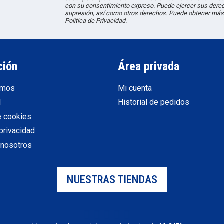
con su consentimiento expreso. Puede ejercer sus derec
supresión, así como otros derechos. Puede obtener más
Política de Privacidad.
ción
Área privada
omos
Mi cuenta
l
Historial de pedidos
e cookies
 privacidad
 nosotros
NUESTRAS TIENDAS