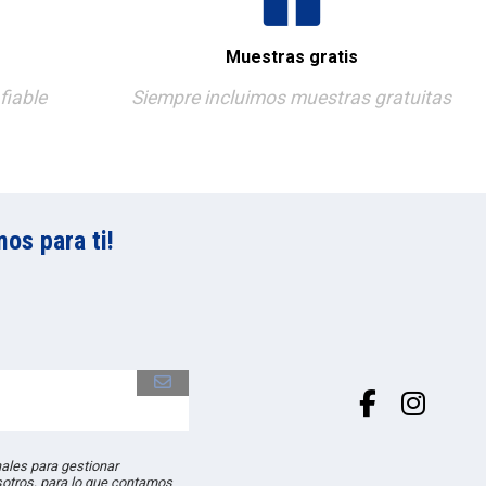
Muestras gratis
fiable
Siempre incluimos muestras gratuitas
os para ti!
les para gestionar
sotros, para lo que contamos