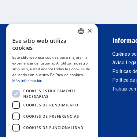
×
Atención al cliente
Informa
Ese sitio web utiliza
SPANISH
cookies
Darse de alta como profesional
Quiénes s
PORTUGUESE
Este sitio web usa cookies para mejorar la
Devoluciones
Aviso Lega
experiencia del usuario. Al utilizar nuestro
ENGLISH
sitio web, usted acepta todas las cookies de
Condiciones generales de venta
Políticas d
acuerdo con nuestra Política de cookies.
ITALIAN
Contacta con nosotros
Política de
Más información
FRENCH
Trabaja con
COOKIES ESTRICTAMENTE
NECESARIAS
GERMAN
COOKIES DE RENDIMIENTO
COOKIES DE PREFERENCIAS
COOKIES DE FUNCIONALIDAD