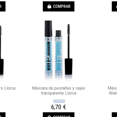
R
COMPRAR
ro Llorca
Máscara de pestañas y cejas
Másc
transparente Llorca
Wate
6,70 €