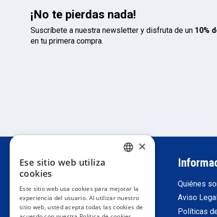
¡No te pierdas nada!
Suscríbete a nuestra newsletter y disfruta de un
10% d
en tu primera compra.
×
Atención al cliente
Informa
Ese sitio web utiliza
SPANISH
cookies
Darse de alta como profesional
Quiénes s
PORTUGUESE
Este sitio web usa cookies para mejorar la
Devoluciones
Aviso Lega
experiencia del usuario. Al utilizar nuestro
ENGLISH
sitio web, usted acepta todas las cookies de
Condiciones generales de venta
Políticas d
acuerdo con nuestra Política de cookies.