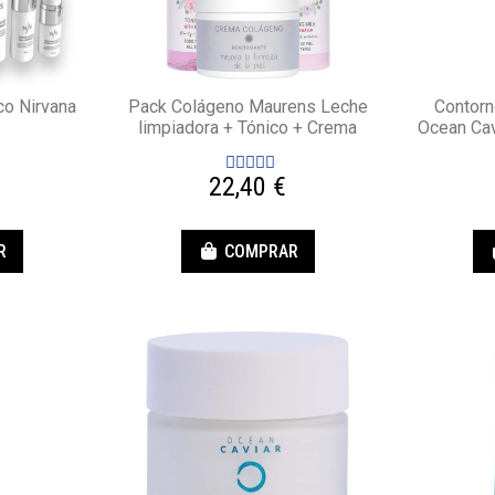
co Nirvana
Pack Colágeno Maurens Leche
Contorn
limpiadora + Tónico + Crema
Ocean Cav
22,40 €
R
COMPRAR