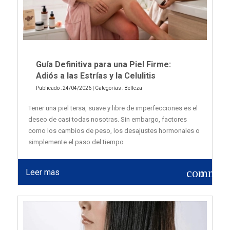
Guía Definitiva para una Piel Firme:
Adiós a las Estrías y la Celulitis
Publicado : 24/04/2026 | Categorías :
Belleza
Tener una piel tersa, suave y libre de imperfecciones es el
deseo de casi todas nosotras. Sin embargo, factores
como los cambios de peso, los desajustes hormonales o
simplemente el paso del tiempo
commen
Leer mas
0