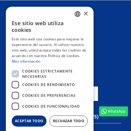
×
Atención al cliente
Ese sitio web utiliza
SPANISH
cookies
Información
PORTUGUESE
Este sitio web usa cookies para mejorar la
experiencia del usuario. Al utilizar nuestro
ENGLISH
sitio web, usted acepta todas las cookies de
Área privada
acuerdo con nuestra Política de cookies.
ITALIAN
Más información
FRENCH
Contacto
COOKIES ESTRICTAMENTE
NECESARIAS
GERMAN
COOKIES DE RENDIMIENTO
NUESTRAS TIENDAS
COOKIES DE PREFERENCIAS
COOKIES DE FUNCIONALIDAD
WhatsApp
Ver todas las opiniones de la tienda
(4,9/5)
ACEPTAR TODO
RECHAZAR TODO