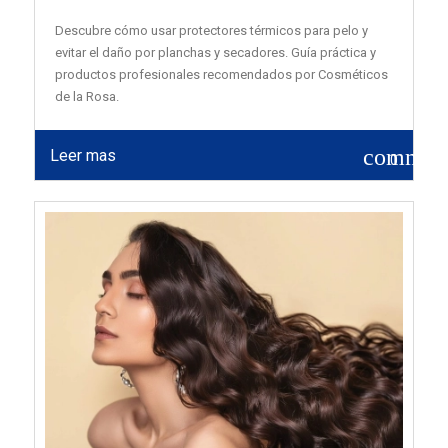
Descubre cómo usar protectores térmicos para pelo y
evitar el daño por planchas y secadores. Guía práctica y
productos profesionales recomendados por Cosméticos
de la Rosa.
commen
Leer mas
0