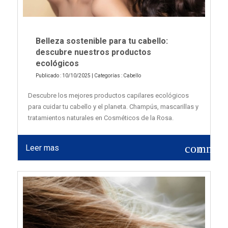
Belleza sostenible para tu cabello:
descubre nuestros productos
ecológicos
Publicado : 10/10/2025 | Categorías :
Cabello
Descubre los mejores productos capilares ecológicos
para cuidar tu cabello y el planeta. Champús, mascarillas y
tratamientos naturales en Cosméticos de la Rosa.
commen
Leer mas
0