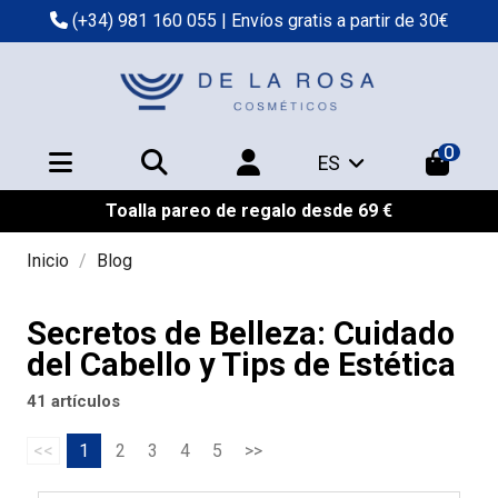
(+34) 981 160 055
| Envíos gratis a partir de 30€
0
ES
Toalla pareo de regalo desde 69 €
Inicio
Blog
Secretos de Belleza: Cuidado
del Cabello y Tips de Estética
41 artículos
<<
1
2
3
4
5
>>