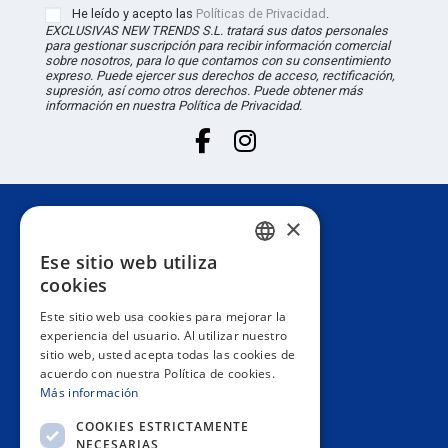
He leído y acepto las
Políticas de Privacidad
.
EXCLUSIVAS NEW TRENDS S.L. tratará sus datos personales
para gestionar suscripción para recibir información comercial
sobre nosotros, para lo que contamos con su consentimiento
expreso. Puede ejercer sus derechos de acceso, rectificación,
supresión, así como otros derechos. Puede obtener más
información en nuestra Política de Privacidad.
×
Atención al cliente
Ese sitio web utiliza
SPANISH
cookies
Información
PORTUGUESE
Este sitio web usa cookies para mejorar la
experiencia del usuario. Al utilizar nuestro
ENGLISH
sitio web, usted acepta todas las cookies de
Área privada
acuerdo con nuestra Política de cookies.
ITALIAN
Más información
FRENCH
Contacto
COOKIES ESTRICTAMENTE
NECESARIAS