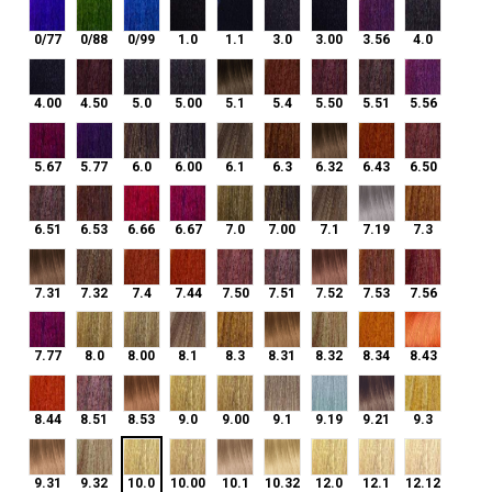
0/77
0/88
0/99
1.0
1.1
3.0
3.00
3.56
4.0
0/77
0/88
0/99
1.0
1.1
3.0
3.00
3.56
4.0
4.00
4.50
5.0
5.00
5.1
5.4
5.50
5.51
5.56
4.00
4.50
5.0
5.00
5.1
5.4
5.50
5.51
5.56
5.67
5.77
6.0
6.00
6.1
6.3
6.32
6.43
6.50
5.67
5.77
6.0
6.00
6.1
6.3
6.32
6.43
6.50
6.51
6.53
6.66
6.67
7.0
7.00
7.1
7.19
7.3
6.51
6.53
6.66
6.67
7.0
7.00
7.1
7.19
7.3
7.31
7.32
7.4
7.44
7.50
7.51
7.52
7.53
7.56
7.31
7.32
7.4
7.44
7.50
7.51
7.52
7.53
7.56
7.77
8.0
8.00
8.1
8.3
8.31
8.32
8.34
8.43
7.77
8.0
8.00
8.1
8.3
8.31
8.32
8.34
8.43
8.44
8.51
8.53
9.0
9.00
9.1
9.19
9.21
9.3
8.44
8.51
8.53
9.0
9.00
9.1
9.19
9.21
9.3
10.0
9.31
9.32
10.00
10.1
10.32
12.0
12.1
12.12
9.31
9.32
10.0
10.00
10.1
10.32
12.0
12.1
12.12