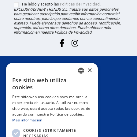
He leído y acepto las
Políticas de Privacidad
.
EXCLUSIVAS NEW TRENDS S.L. tratará sus datos personales
para gestionar suscripción para recibir información comercial
sobre nosotros, para lo que contamos con su consentimiento
expreso. Puede ejercer sus derechos de acceso, rectificación,
supresión, así como otros derechos. Puede obtener más
información en nuestra Política de Privacidad.
×
Atención al cliente
Ese sitio web utiliza
SPANISH
cookies
Información
PORTUGUESE
Este sitio web usa cookies para mejorar la
experiencia del usuario. Al utilizar nuestro
ENGLISH
sitio web, usted acepta todas las cookies de
Área privada
acuerdo con nuestra Política de cookies.
ITALIAN
Más información
FRENCH
Contacto
COOKIES ESTRICTAMENTE
NECESARIAS