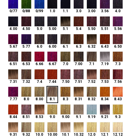
0/77
0/88
0/99
1.0
1.1
3.0
3.00
3.56
4.0
0/77
0/88
0/99
1.0
1.1
3.0
3.00
3.56
4.0
4.00
4.50
5.0
5.00
5.1
5.4
5.50
5.51
5.56
4.00
4.50
5.0
5.00
5.1
5.4
5.50
5.51
5.56
5.67
5.77
6.0
6.00
6.1
6.3
6.32
6.43
6.50
5.67
5.77
6.0
6.00
6.1
6.3
6.32
6.43
6.50
6.51
6.53
6.66
6.67
7.0
7.00
7.1
7.19
7.3
6.51
6.53
6.66
6.67
7.0
7.00
7.1
7.19
7.3
7.31
7.32
7.4
7.44
7.50
7.51
7.52
7.53
7.56
7.31
7.32
7.4
7.44
7.50
7.51
7.52
7.53
7.56
8.1
7.77
8.0
8.00
8.3
8.31
8.32
8.34
8.43
7.77
8.0
8.00
8.1
8.3
8.31
8.32
8.34
8.43
8.44
8.51
8.53
9.0
9.00
9.1
9.19
9.21
9.3
8.44
8.51
8.53
9.0
9.00
9.1
9.19
9.21
9.3
9.31
9.32
10.0
10.00
10.1
10.32
12.0
12.1
12.12
9.31
9.32
10.0
10.00
10.1
10.32
12.0
12.1
12.12