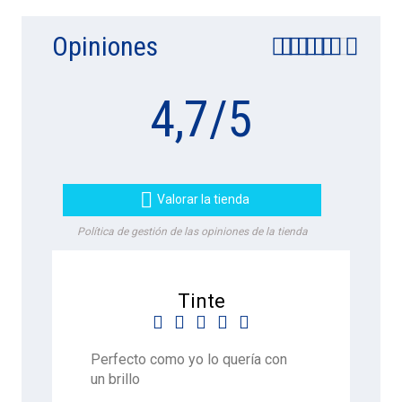
Opiniones
4,7
/
5

Valorar la tienda
Política de gestión de las opiniones de la tienda
Tinte





Perfecto como yo lo quería con
un brillo