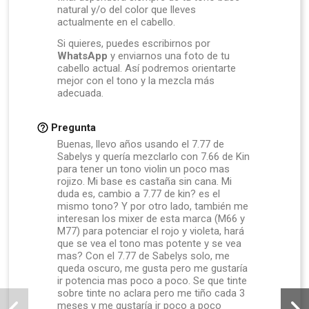
natural y/o del color que lleves
actualmente en el cabello.
Si quieres, puedes escribirnos por
WhatsApp
y enviarnos una foto de tu
cabello actual. Así podremos orientarte
mejor con el tono y la mezcla más
adecuada.
Pregunta
Buenas, llevo años usando el 7.77 de
Sabelys y quería mezclarlo con 7.66 de Kin
para tener un tono violin un poco mas
rojizo. Mi base es castaña sin cana. Mi
duda es, cambio a 7.77 de kin? es el
mismo tono? Y por otro lado, también me
interesan los mixer de esta marca (M66 y
M77) para potenciar el rojo y violeta, hará
que se vea el tono mas potente y se vea
mas? Con el 7.77 de Sabelys solo, me
queda oscuro, me gusta pero me gustaría
ir potencia mas poco a poco. Se que tinte
sobre tinte no aclara pero me tiño cada 3
meses y me gustaría ir poco a poco