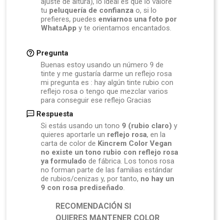
ajuste de altura), lo ideal es que lo valore
tu
peluquería de confianza
o, si lo
prefieres, puedes
enviarnos una foto por
WhatsApp
y te orientamos encantados.
Pregunta
Buenas estoy usando un número 9 de
tinte y me gustaría darme un reflejo rosa
mi pregunta es : hay algún tinte rubio con
reflejo rosa o tengo que mezclar varios
para conseguir ese reflejo Gracias
Respuesta
Si estás usando un tono
9 (rubio claro)
y
quieres aportarle un
reflejo rosa
, en la
carta de color de
Kincrem Color Vegan
no existe un tono rubio con reflejo rosa
ya formulado
de fábrica. Los tonos rosa
no forman parte de las familias estándar
de rubios/cenizas y, por tanto,
no hay un
9 con rosa prediseñado
.
RECOMENDACIÓN SI
QUIERES MANTENER COLOR