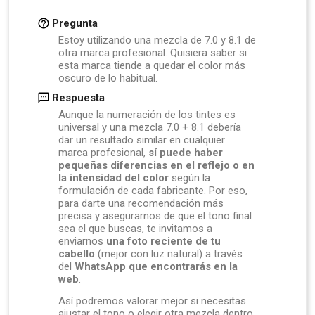
Pregunta
Estoy utilizando una mezcla de 7.0 y 8.1 de
otra marca profesional. Quisiera saber si
esta marca tiende a quedar el color más
oscuro de lo habitual.
Respuesta
Aunque
la
numeración
de
los
tintes
es
universal
y
una
mezcla
7.0 +
8.1
debería
dar
un
resultado
similar
en
cualquier
marca
profesional,
sí
puede
haber
pequeñas
diferencias
en
el
reflejo
o
en
la
intensidad
del
color
según
la
formulación
de
cada
fabricante.
Por
eso,
para
darte
una
recomendación
más
precisa
y
asegurarnos
de
que
el
tono
final
sea
el
que
buscas,
te
invitamos
a
enviarnos
una
foto
reciente
de
tu
cabello
(
mejor
con
luz
natural)
a
través
del
WhatsApp
que
encontrarás
en
la
web
.
Así
podremos
valorar
mejor
si
necesitas
ajustar
el
tono
o
elegir
otra
mezcla
dentro