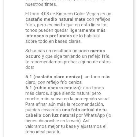
nuestros tintes.
El tono 4.08 de Kincrem Color Vegan es un
castaño medio natural mate
con reflejos
fríos, pero es cierto que en esta línea los
tonos pueden quedar
ligeramente más
intensos o profundos
de lo habitual,
sobre todo en bases claras.
Si buscas un resultado un poco
menos
oscuro
y que siga teniendo un reflejo
frío
,
te recomendamos probar alguno de estos
dos:
5.1 (castaño claro ceniza):
un tono más
claro, con reflejo frío ceniza.
6.1 (rubio oscuro ceniza):
dos tonos
más claros, sigue siendo natural pero
mucho más suave en la percepción visual.
Para afinar aún más la recomendación,
puedes enviarnos
una foto actual de tu
cabello con luz natural
por WhatsApp (lo
tienes disponible en la web). Así
valoramos mejor tu base y ajustamos el
tono ideal para ti.