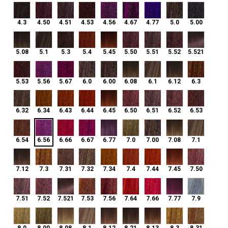
4.3
4.50
4.51
4.53
4.56
4.67
4.77
5.0
5.00
4.3
4.50
4.51
4.53
4.56
4.67
4.77
5.0
5.00
5.08
5.1
5.3
5.4
5.45
5.50
5.51
5.52
5.521
5.08
5.1
5.3
5.4
5.45
5.50
5.51
5.52
5.521
5.53
5.56
5.67
6.0
6.00
6.08
6.1
6.12
6.3
5.53
5.56
5.67
6.0
6.00
6.08
6.1
6.12
6.3
6.32
6.34
6.43
6.44
6.45
6.50
6.51
6.52
6.53
6.32
6.34
6.43
6.44
6.45
6.50
6.51
6.52
6.53
6.56
6.54
6.66
6.67
6.77
7.0
7.00
7.08
7.1
6.54
6.56
6.66
6.67
6.77
7.0
7.00
7.08
7.1
7.12
7.3
7.31
7.32
7.34
7.4
7.44
7.45
7.50
7.12
7.3
7.31
7.32
7.34
7.4
7.44
7.45
7.50
7.51
7.52
7.521
7.53
7.56
7.64
7.66
7.77
7.9
7.51
7.52
7.521
7.53
7.56
7.64
7.66
7.77
7.9
8.0
8.00
8.08
8.1
8.12
8.21
8.13
8.3
8.31
8.0
8.00
8.08
8.1
8.12
8.21
8.13
8.3
8.31