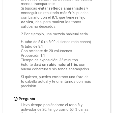
menos transparente.
Si buscas
evitar reflejos anaranjados
y
conseguir un resultado más
frío
, puedes
combinarlo con el
8.1
, que tiene reflejo
ceniza
, ideal para matizar los tonos
cálidos no deseados.
? Por ejemplo, una mezcla habitual sería:
½ tubo de 8.0 (o 8.00 si tienes más canas)
½ tubo de 8.1
Con oxidante de 20 volúmenes
Proporción 1:1
Tiempo de exposición: 35 minutos
Esto te dará un
rubio natural frío
, con
buena cobertura y sin tonos anaranjados.
Si quieres, puedes enviarnos una foto de
tu cabello actual y te orientamos con más
precisión.
Pregunta
Llevo tiempo poniéndome el tono 8 y
activador de 20, tengo como 50 % canas.