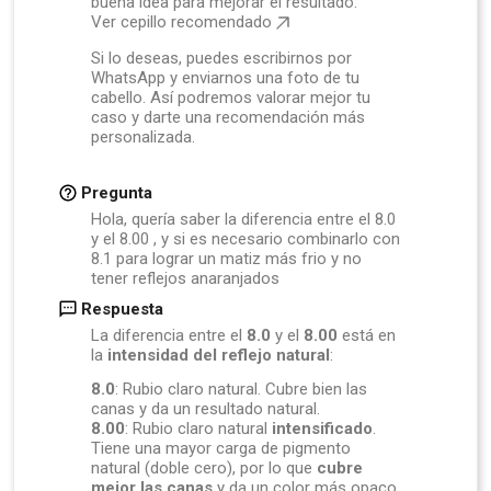
buena idea para mejorar el resultado:
Ver cepillo recomendado
Si lo deseas, puedes escribirnos por
WhatsApp y enviarnos una foto de tu
cabello. Así podremos valorar mejor tu
caso y darte una recomendación más
personalizada.
Pregunta
Hola, quería saber la diferencia entre el 8.0
y el 8.00 , y si es necesario combinarlo con
8.1 para lograr un matiz más frio y no
tener reflejos anaranjados
Respuesta
La diferencia entre el
8.0
y el
8.00
está en
la
intensidad del reflejo natural
:
8.0
: Rubio claro natural. Cubre bien las
canas y da un resultado natural.
8.00
: Rubio claro natural
intensificado
.
Tiene una mayor carga de pigmento
natural (doble cero), por lo que
cubre
mejor las canas
y da un color más opaco,