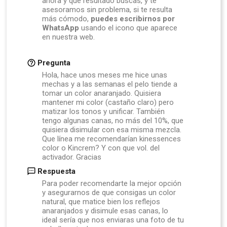
ahora y qué resultado buscas, y te
asesoramos sin problema, si te resulta
más cómodo,
puedes escribirnos por
WhatsApp
usando el icono que aparece
en nuestra web.
Pregunta
Hola, hace unos meses me hice unas
mechas y a las semanas el pelo tiende a
tomar un color anaranjado. Quisiera
mantener mi color (castaño claro) pero
matizar los tonos y unificar. También
tengo algunas canas, no más del 10%, que
quisiera disimular con esa misma mezcla.
Que línea me recomendarían kinessences
color o Kincrem? Y con que vol. del
activador. Gracias
Respuesta
Para poder recomendarte la mejor opción
y asegurarnos de que consigas un color
natural, que matice bien los reflejos
anaranjados y disimule esas canas, lo
ideal sería que nos enviaras una foto de tu