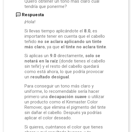
Quiero obtener un tono mas claro cual
tendría que ponerme?
Respuesta
¡Hola!
Si llevas tiempo aplicándote el
8.0
, es
importante tener en cuenta que el cabello
teñido
no se aclara aplicando un tinte
más claro
, ya que
el tinte no aclara tinte
.
Si aplicas un
9.0
directamente,
solo se
notará en la raíz
(donde tienes el cabello
sin teñir) y el resto del cabello quedará
como está ahora, lo que podría provocar
un
resultado desigual
.
Para conseguir un tono más claro y
uniforme, lo recomendable sería hacer
primero una
decapación suave
o utilizar
un producto como el
Kinmaster Color
Remover
, que elimina el pigmento del tinte
sin dañar el cabello. Después ya podrías
aplicar el color deseado.
Si quieres, cuéntanos el color que tienes