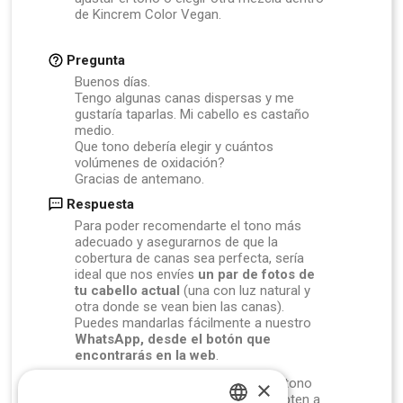
de
Kincrem
Color
Vegan.
Pregunta
Buenos días.
Tengo algunas canas dispersas y me
gustaría taparlas. Mi cabello es castaño
medio.
Que tono debería elegir y cuántos
volúmenes de oxidación?
Gracias de antemano.
Respuesta
Para
poder
recomendarte
el
tono
más
adecuado
y
asegurarnos
de
que
la
cobertura
de
canas
sea
perfecta,
sería
ideal
que
nos
envíes
un
par
de
fotos
de
tu
cabello
actual
(
una
con
luz
natural
y
otra
donde
se
vean
bien
las
canas).
Puedes
mandarlas
fácilmente
a
nuestro
WhatsApp,
desde
el
botón
que
encontrarás
en
la
web
.
Así
podremos
aconsejarte
tanto
el
tono
×
como
el
oxidante
que
mejor
se
adapten
a