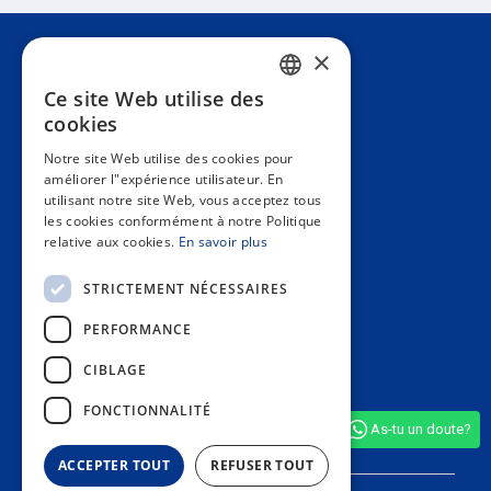
×
Attention au client
Ce site Web utilise des
SPANISH
cookies
Information
PORTUGUESE
Notre site Web utilise des cookies pour
améliorer l"expérience utilisateur. En
ENGLISH
utilisant notre site Web, vous acceptez tous
Espace privé
les cookies conformément à notre Politique
ITALIAN
relative aux cookies.
En savoir plus
FRENCH
Contact us
STRICTEMENT NÉCESSAIRES
GERMAN
PERFORMANCE
NOS MAGASINS
CIBLAGE
FONCTIONNALITÉ
As-tu un doute?
Voir tous les avis boutique
(4,9/5)
ACCEPTER TOUT
REFUSER TOUT