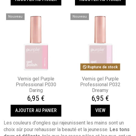
Nouveau
Nouveau
Rupture de stock
Vernis gel Purple
Vernis gel Purple
Professional P.030
Professional P.032
Daring
Dreamy
6,95 €
6,95 €
AJOUTER AU PANIER
VIEW
Les couleurs d'ongles qui rajeunissent les mains sont un
choix sûr pour rehausser la beauté et la jeunesse.
Les tons