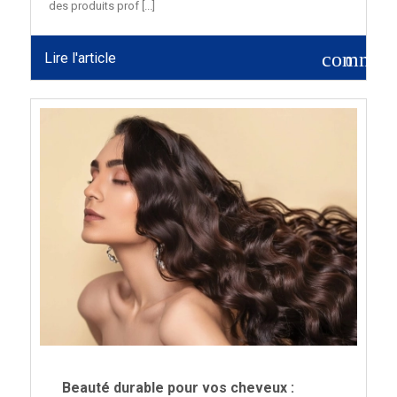
des produits prof [...]
commen
Lire l'article
0
Beauté durable pour vos cheveux :