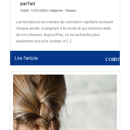
parfait
Publié : 12/01/2026 | Catégories :
Cheveux
Les tendances en matière de coloration capillaire évoluent
chaque année, s'adaptant à la mode et aux besoins réels
de nos cheveux. Aujourd'hui, on ne recherche plus
seulement une jolie couleur, m [...]
commen
Lire l'article
0