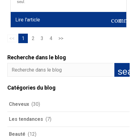
seul.
commen
Lire l'article
0
<<
1
2
3
4
>>
Recherche dans le blog
Catégories du blog
Cheveux
(30)
Les tendances
(7)
Beauté
(12)