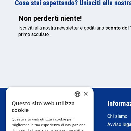
Cosa stai aspettando? Unisciti alla nostr
Non perderti niente!
Iscriviti alla nostra newsletter e goditi uno
sconto del
primo acquisto.
×
Servizio Clienti
Informa
Questo sito web utilizza
SPANISH
cookie
Registrati come professionista
Chi siamo
PORTUGUESE
Questo sito web utilizza i cookie per
ritorna
Avviso lega
migliorare la tua esperienza di navigazione.
ENGLISH
Utilizzando il nostro sito web acconsenti a