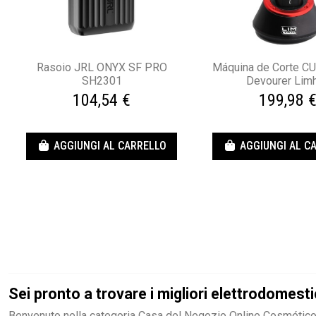
Rasoio JRL ONYX SF PRO
Máquina de Corte C
SH2301
Devourer Limh
104,54 €
199,98 
AGGIUNGI AL CARRELLO
AGGIUNGI AL C
Sei pronto a trovare i migliori elettrodomesti
Benvenuto nella categoria Casa del Negozio Online Cosméticos d