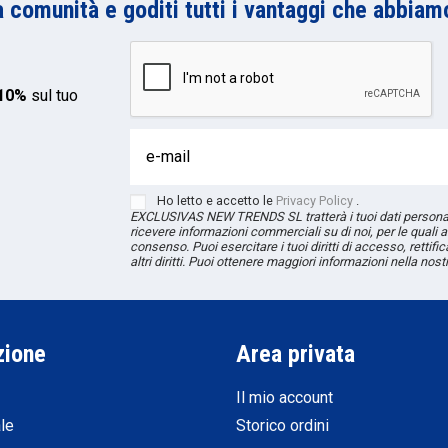
a comunità e goditi tutti i vantaggi che abbiamo
 10%
sul tuo
Ho letto e accetto le
Privacy Policy
.
EXCLUSIVAS NEW TRENDS
SL
tratterà i tuoi dati persona
ricevere informazioni commerciali su di noi, per le quali a
consenso. Puoi esercitare i tuoi diritti di accesso, rettif
altri diritti. Puoi ottenere maggiori informazioni nella nost
zione
Area privata
Il mio account
le
Storico ordini