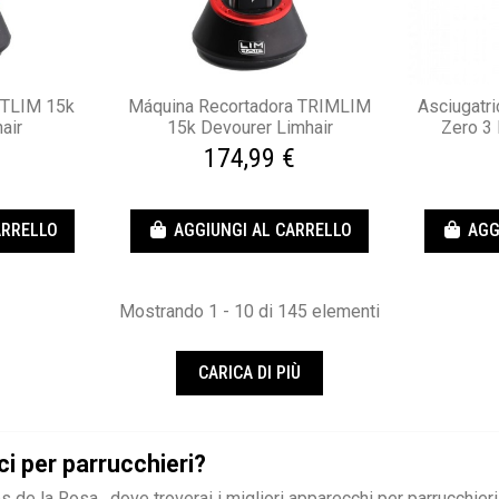
UTLIM 15k
Máquina Recortadora TRIMLIM
Asciugatri
air
15k Devourer Limhair
Zero 3
€
174,99 €
ARRELLO
AGGIUNGI AL CARRELLO
AGG
Mostrando 1 - 10 di 145 elementi
CARICA DI PIÙ
ci per parrucchieri?
e la Rosa , dove troverai i migliori apparecchi per parrucchieri 