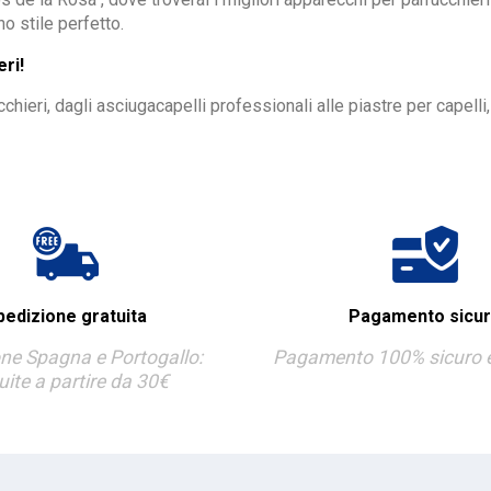
no stile perfetto.
ri!
chieri, dagli asciugacapelli professionali alle piastre per capelli,
pedizione gratuita
Pagamento sicu
ne Spagna e Portogallo:
Pagamento 100% sicuro e 
uite a partire da 30€