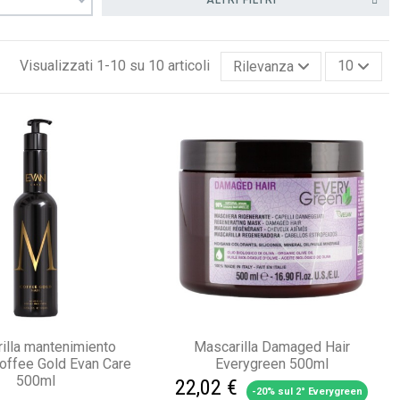
Visualizzati 1-10 su 10 articoli
Rilevanza
10
illa mantenimiento
Mascarilla Damaged Hair
offee Gold Evan Care
Everygreen 500ml
500ml
22,02 €
-20% sul 2° Everygreen