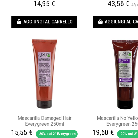
14,95 €
43,56 €
48,
AGGIUNGI AL CARRELLO
AGGIUNGI AL C
Mascarilla Damaged Hair
Mascarilla No Yel
Everygreen 250ml
Everygreen 25
15,55 €
19,60 €
-20% sul 2° Everygreen
-20% sul 2°