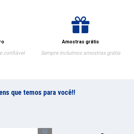
ro
Amostras grátis
 confiável
Sempre incluímos amostras grátis
ens que temos para você!!