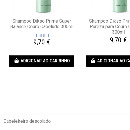
Shampoo Dikso Prime Super
Shampoo Dikso Pri
Balance Couro Cabeludo 300ml
Pureza para Couro 
300ml
9,70 €
9,70 €
ADICIONAR AO CARRINHO
ADICIONAR AO 
Cabeleireiro descolado