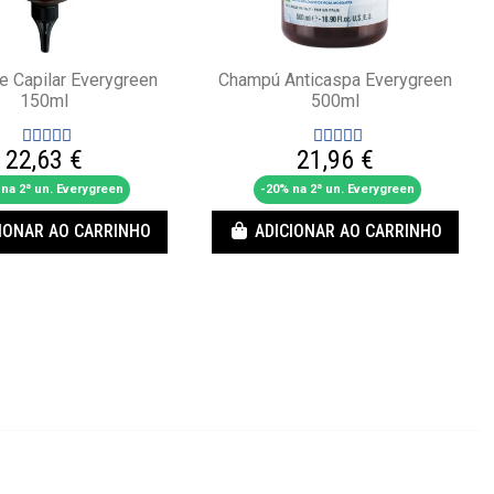
te Capilar Everygreen
Champú Anticaspa Everygreen
150ml
500ml
22,63 €
21,96 €
na 2ª un. Everygreen
-20% na 2ª un. Everygreen
IONAR AO CARRINHO
ADICIONAR AO CARRINHO