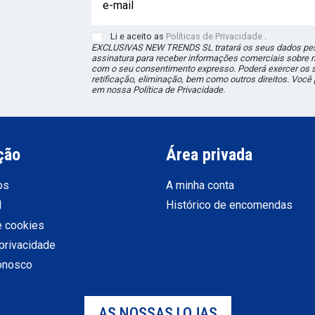
Li e aceito as
Políticas de Privacidade
.
EXCLUSIVAS NEW TRENDS
SL
tratará os seus dados pes
assinatura para receber informações comerciais sobre 
com o seu consentimento expresso. Poderá exercer os s
retificação, eliminação, bem como outros direitos. Voc
em nossa Política de Privacidade.
ção
Área privada
os
A minha conta
l
Histórico de encomendas
e cookies
 privacidade
conosco
AS NOSSAS LOJAS