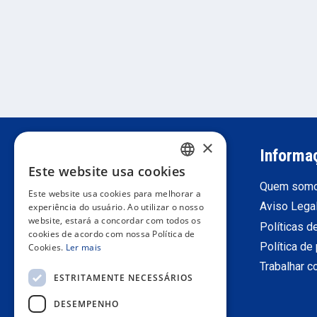
×
Suporte ao cliente
Informa
Este website usa cookies
SPANISH
Registre-se como profissional
Quem som
Este website usa cookies para melhorar a
PORTUGUESE
retorna
Aviso Lega
experiência do usuário. Ao utilizar o nosso
website, estará a concordar com todos os
Condições gerais de venda
Políticas d
ENGLISH
cookies de acordo com nossa Política de
Contate-Nos
Política de
Cookies.
Ler mais
ITALIAN
Trabalhar 
ESTRITAMENTE NECESSÁRIOS
FRENCH
DESEMPENHO
GERMAN