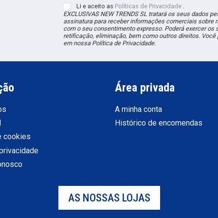
Li e aceito as
Políticas de Privacidade
.
EXCLUSIVAS NEW TRENDS
SL
tratará os seus dados pes
assinatura para receber informações comerciais sobre 
com o seu consentimento expresso. Poderá exercer os s
retificação, eliminação, bem como outros direitos. Voc
em nossa Política de Privacidade.
ção
Área privada
os
A minha conta
l
Histórico de encomendas
e cookies
 privacidade
conosco
AS NOSSAS LOJAS