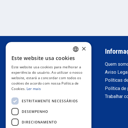
×
Suporte ao cliente
Informa
Este website usa cookies
SPANISH
Registre-se como profissional
Quem som
Este website usa cookies para melhorar a
PORTUGUESE
retorna
Aviso Lega
experiência do usuário. Ao utilizar o nosso
website, estará a concordar com todos os
Condições gerais de venda
Políticas d
ENGLISH
cookies de acordo com nossa Política de
Contate-Nos
Política de
Cookies.
Ler mais
ITALIAN
Trabalhar 
ESTRITAMENTE NECESSÁRIOS
FRENCH
DESEMPENHO
GERMAN
DIRECIONAMENTO