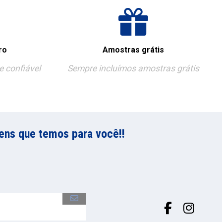
ro
Amostras grátis
 confiável
Sempre incluímos amostras grátis
ens que temos para você!!