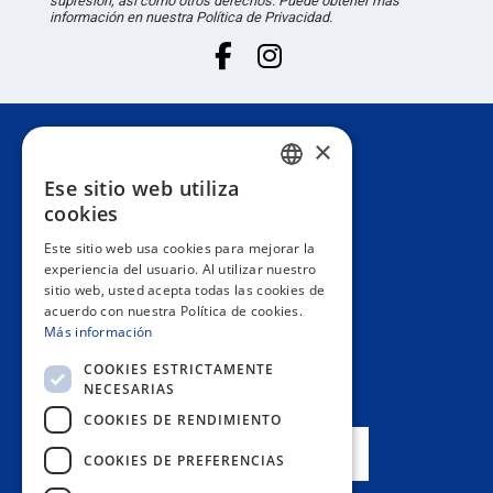
supresión, así como otros derechos. Puede obtener más
información en nuestra Política de Privacidad.
×
Atención al cliente
Ese sitio web utiliza
SPANISH
cookies
Información
PORTUGUESE
Este sitio web usa cookies para mejorar la
experiencia del usuario. Al utilizar nuestro
ENGLISH
sitio web, usted acepta todas las cookies de
Área privada
acuerdo con nuestra Política de cookies.
ITALIAN
Más información
FRENCH
Contacto
COOKIES ESTRICTAMENTE
NECESARIAS
GERMAN
COOKIES DE RENDIMIENTO
NUESTRAS TIENDAS
COOKIES DE PREFERENCIAS