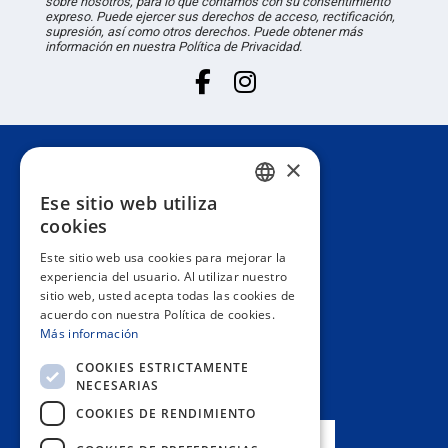
sobre nosotros, para lo que contamos con su consentimiento
expreso. Puede ejercer sus derechos de acceso, rectificación,
supresión, así como otros derechos. Puede obtener más
información en nuestra Política de Privacidad.
×
Atención al cliente
Ese sitio web utiliza
SPANISH
cookies
Información
PORTUGUESE
Este sitio web usa cookies para mejorar la
experiencia del usuario. Al utilizar nuestro
ENGLISH
sitio web, usted acepta todas las cookies de
Área privada
acuerdo con nuestra Política de cookies.
ITALIAN
Más información
FRENCH
Contacto
COOKIES ESTRICTAMENTE
NECESARIAS
GERMAN
COOKIES DE RENDIMIENTO
NUESTRAS TIENDAS