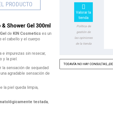
EL PRODUCTO

Valorar la
tienda
 & Shower Gel 300ml
Política de
gestión de
Gel
de
KIN Cosmetics
es un
las opiniones
 el cabello y el cuerpo
de la tienda
na e impurezas sin resecar,
 y la piel.
TODAVÍA NO HAY CONSULTAS, ¡DE
iar la sensación de sequedad
y una agradable sensación de
e la piel queda limpia,
matológicamente testada
,