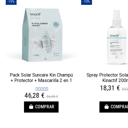
-15%
-10%
Pack Solar Suncare Kin Champú
Spray Protector Sola
+ Protector + Mascarilla 2 en 1
Kinactif 200
18,31 €
20,
46,28 €
54,45 €
COMPRAR
COMPRA