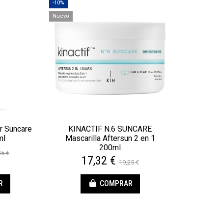
-10%
Nuevo
r Suncare
KINACTIF N.6 SUNCARE
ml
Mascarilla Aftersun 2 en 1
200ml
35 €
17,32 €
19,25 €
R
COMPRAR