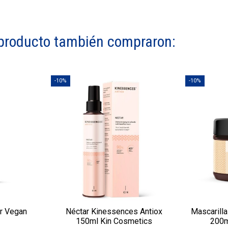
e producto también compraron:
-10%
-10%
or Vegan
Néctar Kinessences Antiox
Mascarill
150ml Kin Cosmetics
200m