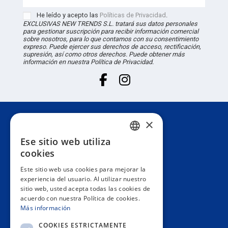
He leído y acepto las
Políticas de Privacidad
.
EXCLUSIVAS NEW TRENDS S.L. tratará sus datos personales
para gestionar suscripción para recibir información comercial
sobre nosotros, para lo que contamos con su consentimiento
expreso. Puede ejercer sus derechos de acceso, rectificación,
supresión, así como otros derechos. Puede obtener más
información en nuestra Política de Privacidad.
×
Atención al cliente
Ese sitio web utiliza
SPANISH
cookies
Información
PORTUGUESE
Este sitio web usa cookies para mejorar la
experiencia del usuario. Al utilizar nuestro
ENGLISH
sitio web, usted acepta todas las cookies de
Área privada
acuerdo con nuestra Política de cookies.
ITALIAN
Más información
FRENCH
Contacto
COOKIES ESTRICTAMENTE