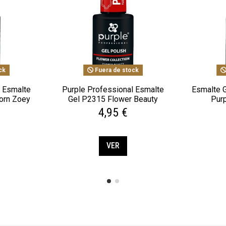
ck
Fuera de stock
l Esmalte
Purple Professional Esmalte
Esmalte 
orn Zoey
Gel P2315 Flower Beauty
Purp
4,95 €
VER