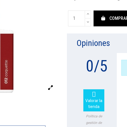
COMPRA
Opiniones
0
/
5

Valorar la
tienda
Política de
gestión de