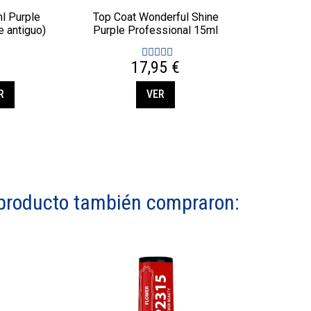
l Purple
Top Coat Wonderful Shine
e antiguo)
Purple Professional 15ml
17,95 €
R
VER
e producto también compraron: