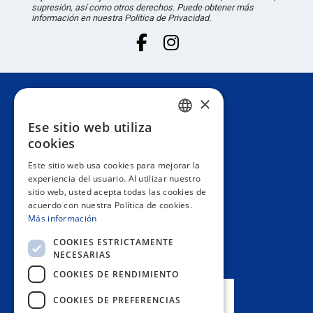
supresión, así como otros derechos. Puede obtener más
información en nuestra Política de Privacidad.
×
Atención al cliente
Ese sitio web utiliza
SPANISH
cookies
Información
PORTUGUESE
Este sitio web usa cookies para mejorar la
experiencia del usuario. Al utilizar nuestro
ENGLISH
sitio web, usted acepta todas las cookies de
Área privada
acuerdo con nuestra Política de cookies.
ITALIAN
Más información
FRENCH
Contacto
COOKIES ESTRICTAMENTE
NECESARIAS
GERMAN
COOKIES DE RENDIMIENTO
NUESTRAS TIENDAS
COOKIES DE PREFERENCIAS