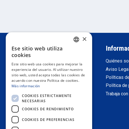
×
Atención al cliente
Informa
Ese sitio web utiliza
SPANISH
cookies
Darse de alta como profesional
Quiénes s
PORTUGUESE
Este sitio web usa cookies para mejorar la
Devoluciones
Aviso Lega
experiencia del usuario. Al utilizar nuestro
ENGLISH
sitio web, usted acepta todas las cookies de
Condiciones generales de venta
Políticas d
acuerdo con nuestra Política de cookies.
ITALIAN
Contacta con nosotros
Política de
Más información
FRENCH
Trabaja con
COOKIES ESTRICTAMENTE
NECESARIAS
GERMAN
COOKIES DE RENDIMIENTO
COOKIES DE PREFERENCIAS