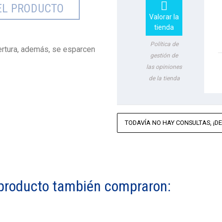

EL PRODUCTO
Valorar la
tienda
Política de
ertura, además, se esparcen
gestión de
las opiniones
de la tienda
TODAVÍA NO HAY CONSULTAS, ¡DE
e producto también compraron: