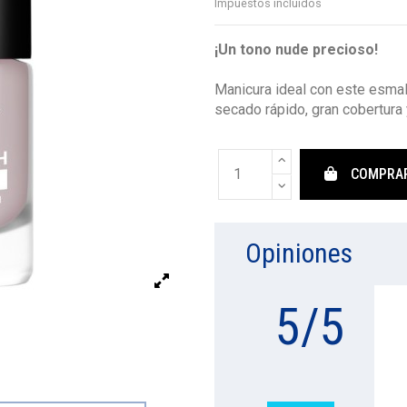
Impuestos incluidos
¡Un tono nude precioso!
Manicura ideal con este esmalt
secado rápido, gran cobertura y
COMPRA
Opiniones
5
/
5