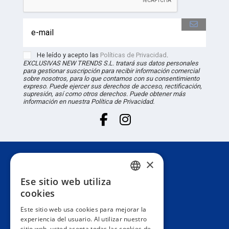
He leído y acepto las
Políticas de Privacidad
.
EXCLUSIVAS NEW TRENDS S.L. tratará sus datos personales
para gestionar suscripción para recibir información comercial
sobre nosotros, para lo que contamos con su consentimiento
expreso. Puede ejercer sus derechos de acceso, rectificación,
supresión, así como otros derechos. Puede obtener más
información en nuestra Política de Privacidad.
×
Atención al cliente
Ese sitio web utiliza
SPANISH
cookies
Información
PORTUGUESE
Este sitio web usa cookies para mejorar la
experiencia del usuario. Al utilizar nuestro
ENGLISH
sitio web, usted acepta todas las cookies de