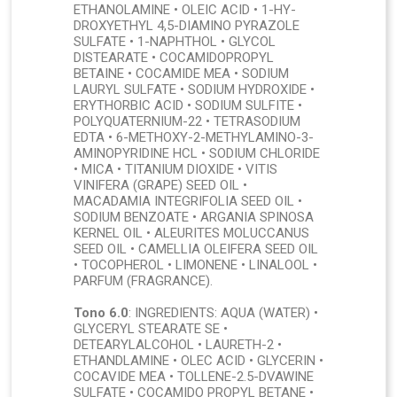
ETHANOLAMINE • OLEIC ACID • 1-HY-
DROXYETHYL 4,5-DIAMINO PYRAZOLE
SULFATE • 1-NAPHTHOL • GLYCOL
DISTEARATE • COCAMIDOPROPYL
BETAINE • COCAMIDE MEA • SODIUM
LAURYL SULFATE • SODIUM HYDROXIDE •
ERYTHORBIC ACID • SODIUM SULFITE •
POLYQUATERNIUM-22 • TETRASODIUM
EDTA • 6-METHOXY-2-METHYLAMINO-3-
AMINOPYRIDINE HCL • SODIUM CHLORIDE
• MICA • TITANIUM DIOXIDE • VITIS
VINIFERA (GRAPE) SEED OIL •
MACADAMIA INTEGRIFOLIA SEED OIL •
SODIUM BENZOATE • ARGANIA SPINOSA
KERNEL OIL • ALEURITES MOLUCCANUS
SEED OIL • CAMELLIA OLEIFERA SEED OIL
• TOCOPHEROL • LIMONENE • LINALOOL •
PARFUM (FRAGRANCE).
Tono 6.0
: INGREDIENTS: AQUA (WATER) •
GLYCERYL STEARATE SE •
DETEARYLALCOHOL • LAURETH-2 •
ETHANDLAMINE • OLEC ACID • GLYCERIN •
COCAVIDE MEA • TOLLENE-2.5-DVAWINE
SULFATE • COCAMIDO PROPYL BETANE •