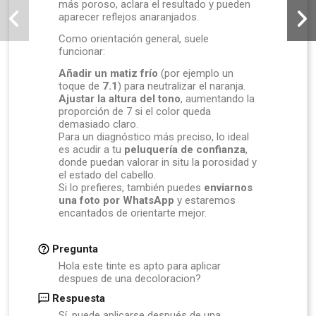
más poroso, aclara el resultado y pueden
aparecer reflejos anaranjados.
Como orientación general, suele
funcionar:
Añadir un matiz frío
(por ejemplo un
toque de
7.1
) para neutralizar el naranja.
Ajustar la altura del tono
, aumentando la
proporción de 7 si el color queda
demasiado claro.
Para un diagnóstico más preciso, lo ideal
es acudir a tu
peluquería de confianza
,
donde puedan valorar in situ la porosidad y
el estado del cabello.
Si lo prefieres, también puedes
enviarnos
una foto por WhatsApp
y estaremos
encantados de orientarte mejor.
Pregunta
Hola este tinte es apto para aplicar
despues de una decoloracion?
Respuesta
Sí, puede aplicarse después de una