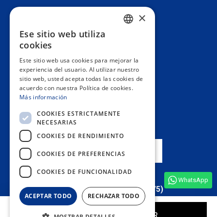
×
Atención al cliente
Ese sitio web utiliza
SPANISH
cookies
Información
PORTUGUESE
Este sitio web usa cookies para mejorar la
experiencia del usuario. Al utilizar nuestro
ENGLISH
sitio web, usted acepta todas las cookies de
Área privada
acuerdo con nuestra Política de cookies.
ITALIAN
Más información
FRENCH
Contacto
COOKIES ESTRICTAMENTE
NECESARIAS
GERMAN
COOKIES DE RENDIMIENTO
NUESTRAS TIENDAS
COOKIES DE PREFERENCIAS
COOKIES DE FUNCIONALIDAD
WhatsApp
Ver todas las opiniones de la tienda
(4,9/5)
ACEPTAR TODO
RECHAZAR TODO
COMPRAR
MOSTRAR DETALLES