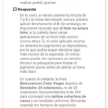
realizar pedido gracias
Respuesta
En tu caso, si vienes usando la mezcla de
7 y 8 y la notas demasiado oscura, puedes
aplicar directamente el
8
. Sin embargo, es
importante recordar que
el tinte no aclara
tinte
; si tu cabello tiene varias
aplicaciones de un tono más oscuro
(como altura 7), el color aplicado encima
no aclarará los pigmentos ya depositados,
por lo que podría seguir viéndose algo
más oscuro de lo esperado. En estos
casos puede ser necesario un servicio
técnico en peluquería para limpiar el
pigmento previo antes de aplicar un tono
más claro.
En cuanto al oxidante, la línea
Kinessences Color Vegan
dispone de
Revelador 24 volúmenes
, no de 20
volúmenes. Recomendamos el de 24V
para conseguir una
óptima cobertura de
canas
y un resultado uniforme. Recuerda
respetar los tiempos de exposición