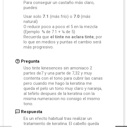
Para conseguir un castaño más claro,
puedes:
Usar solo
7.1
(más frío) o
7.0
(más
natural)
O reducir poco a poco el 5 en la mezcla
(Ejemplo: ¾ de 7.1 + ¼ de 5)
Recuerda que
el tinte no aclara tinte
, por
lo que en medios y puntas el cambio será
más progresivo.
Pregunta
Uso tinte kinesences sin amoniaco 2
partes de7 y una parte de 7,32 y muy
contenta con el tono para cubrir las canas
pero cuando me hago la keratina me
queda el pelo un tono muy claro y naranja,
al teñirlo despues de la keratina con la
misma numeracion no consigo el mismo
tono.
Respuesta
Es un efecto habitual tras realizar un
tratamiento de keratina. El cabello queda