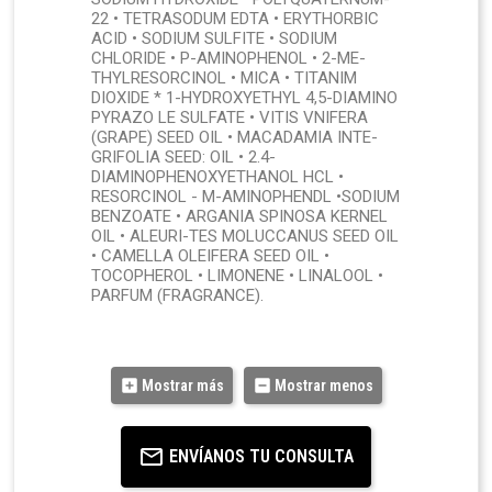
22 • TETRASODUM EDTA • ERYTHORBIC
ACID • SODIUM SULFITE • SODIUM
CHLORIDE • P-AMINOPHENOL • 2-ME-
THYLRESORCINOL • MICA • TITANIM
DIOXIDE * 1-HYDROXYETHYL 4,5-DIAMINO
PYRAZO LE SULFATE • VITIS VNIFERA
(GRAPE) SEED OIL • MACADAMIA INTE-
GRIFOLIA SEED: OIL • 2.4-
DIAMINOPHENOXYETHANOL HCL •
RESORCINOL - M-AMINOPHENDL •SODIUM
BENZOATE • ARGANIA SPINOSA KERNEL
OIL • ALEURI-TES MOLUCCANUS SEED OIL
• CAMELLA OLEIFERA SEED OIL •
TOCOPHEROL • LIMONENE • LINALOOL •
PARFUM (FRAGRANCE).
Mostrar más
Mostrar menos
ENVÍANOS TU CONSULTA