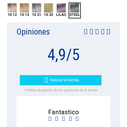
STEEL
10.12
10.13
10.21
10.32
LILAC
10.12
10.13
10.21
10.32
LILAC
STEEL
Opiniones
4,9
/
5

Valorar la tienda
Política de gestión de las opiniones de la tienda
Fantastico




