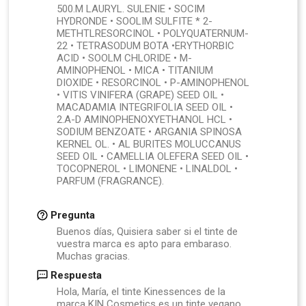
500.M LAURYL. SULENIE • SOCIM
HYDRONDE • SOOLIM SULFITE * 2-
METHTLRESORCINOL • POLYQUATERNUM-
22 • TETRASODUM BOTA •ERYTHORBIC
ACID • SOOLM CHLORIDE • M-
AMINOPHENOL • MICA • TITANIUM
DIOXIDE • RESORCINOL • P-AMINOPHENOL
• VITIS VINIFERA (GRAPE) SEED OIL •
MACADAMIA INTEGRIFOLIA SEED OIL •
2.A-D AMINOPHENOXYETHANOL HCL •
SODIUM BENZOATE • ARGANIA SPINOSA
KERNEL OL. • AL BURITES MOLUCCANUS
SEED OIL • CAMELLIA OLEFERA SEED OIL •
TOCOPNEROL • LIMONENE • LINALDOL •
PARFUM (FRAGRANCE).
Pregunta
Buenos días, Quisiera saber si el tinte de
vuestra marca es apto para embaraso.
Muchas gracias.
Respuesta
Hola, María, el tinte Kinessences de la
marca KIN Cosmetics es un tinte vegano