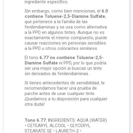
ingrediente específico.
Sin embargo, como bien mencionas, el
6.0
contiene Toluene-2,5-Diamine Sulfate
,
que pertenece a la familia de las
fenilendiaminas y se usa como alternativa
a la PPD en algunos tintes. Aunque no es
exactamente el mismo compuesto, puede
causar reacciones en personas sensibles
a la PPD u otros colorantes similares.
El tono
6.77 no contiene Toluene-2,5-
Diamine Sulfate
ni PPD, por lo que podría
ser una mejor opción si buscas un tinte
sin derivados de fenilendiaminas.
Si tienes antecedentes de sensibilidad, te
recomendamos hacer una prueba de
parche antes de usar cualquier tinte.
¡Quedamos a tu disposición para cualquier
otra duda!
Tono 6.77: I
NGREDIENTS: AQUA (WATER)
• CETEARYL ALCOOL • GLYCERYL
STEARATE SE • LAURETH-2 •