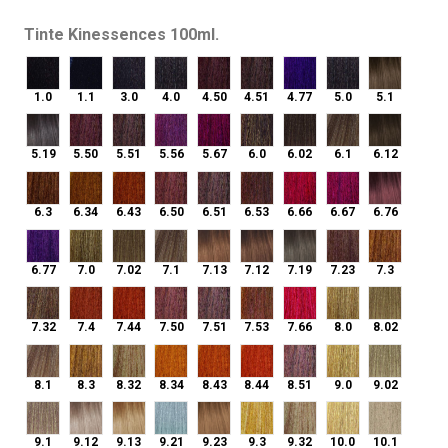
Tinte Kinessences 100ml.
1.0
1.1
3.0
4.0
4.50
4.51
4.77
5.0
5.1
1.0
1.1
3.0
4.0
4.50
4.51
4.77
5.0
5.1
5.19
5.50
5.51
5.56
5.67
6.0
6.02
6.1
6.12
5.19
5.50
5.51
5.56
5.67
6.0
6.02
6.1
6.12
6.3
6.34
6.43
6.50
6.51
6.53
6.66
6.67
6.76
6.3
6.34
6.43
6.50
6.51
6.53
6.66
6.67
6.76
6.77
7.0
7.02
7.1
7.13
7.12
7.19
7.23
7.3
6.77
7.0
7.02
7.1
7.13
7.12
7.19
7.23
7.3
7.32
7.4
7.44
7.50
7.51
7.53
7.66
8.0
8.02
7.32
7.4
7.44
7.50
7.51
7.53
7.66
8.0
8.02
8.1
8.3
8.32
8.34
8.43
8.44
8.51
9.0
9.02
8.1
8.3
8.32
8.34
8.43
8.44
8.51
9.0
9.02
9.1
9.12
9.13
9.21
9.23
9.3
9.32
10.0
10.1
9.1
9.12
9.13
9.21
9.23
9.3
9.32
10.0
10.1