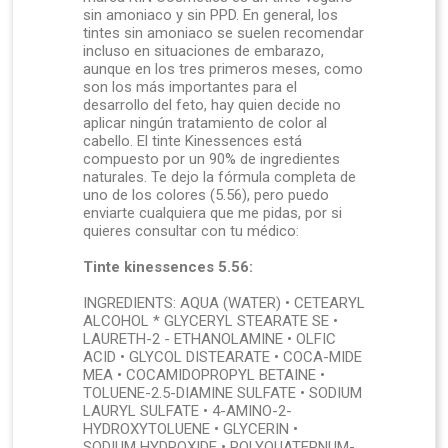
sin amoniaco y sin PPD. En general, los
tintes sin amoniaco se suelen recomendar
incluso en situaciones de embarazo,
aunque en los tres primeros meses, como
son los más importantes para el
desarrollo del feto, hay quien decide no
aplicar ningún tratamiento de color al
cabello. El tinte Kinessences está
compuesto por un 90% de ingredientes
naturales. Te dejo la fórmula completa de
uno de los colores (5.56), pero puedo
enviarte cualquiera que me pidas, por si
quieres consultar con tu médico:
Tinte kinessences 5.56:
INGREDIENTS: AQUA (WATER) • CETEARYL
ALCOHOL * GLYCERYL STEARATE SE •
LAURETH-2 - ETHANOLAMINE • OLFIC
ACID • GLYCOL DISTEARATE • COCA-MIDE
MEA • COCAMIDOPROPYL BETAINE •
TOLUENE-2.5-DIAMINE SULFATE • SODIUM
LAURYL SULFATE • 4-AMINO-2-
HYDROXYTOLUENE • GLYCERIN •
SODIUM HYDROXIDE • POLYQUATERNUM-