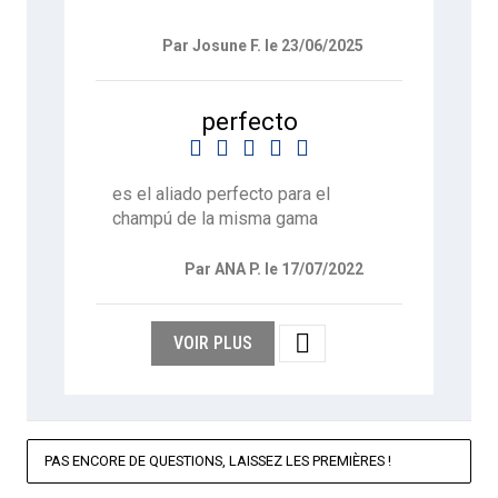
Par Josune F. le 23/06/2025
perfecto





es el aliado perfecto para el
champú de la misma gama
Par ANA P. le 17/07/2022

VOIR PLUS
PAS ENCORE DE QUESTIONS, LAISSEZ LES PREMIÈRES !