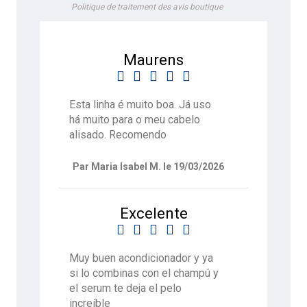
Politique de traitement des avis boutique
Maurens





Esta linha é muito boa. Já uso
há muito para o meu cabelo
alisado. Recomendo
Par Maria Isabel M. le 19/03/2026
Excelente





Muy buen acondicionador y ya
si lo combinas con el champú y
el serum te deja el pelo
increíble