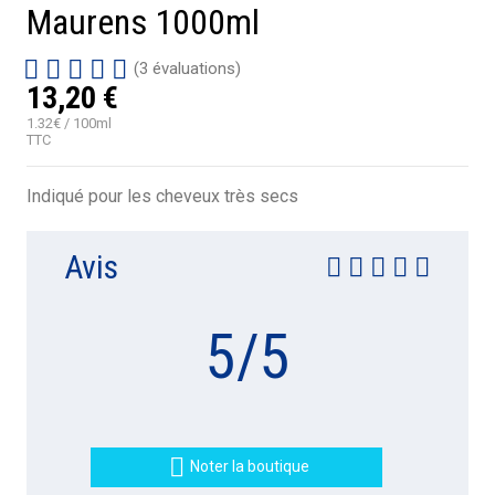
Maurens 1000ml
(3 évaluations)
13,20 €
1.32€ / 100ml
TTC
Indiqué pour les cheveux très secs
Avis
5
/
5

Noter la boutique