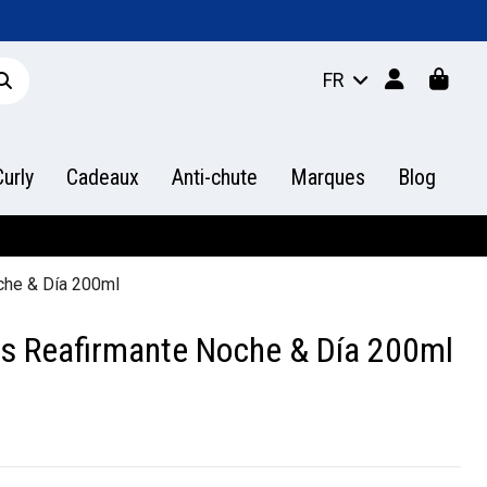
FR
urly
Cadeaux
Anti-chute
Marques
Blog
che & Día 200ml
as Reafirmante Noche & Día 200ml