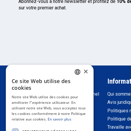
Abonnez-vous à notre newsletter et profitez de
10% de
sur votre premier achat.
×
Attention au client
Informa
Ce site Web utilise des
SPANISH
cookies
Inscrivez-vous en tant que professionnel
Qui somme
PORTUGUESE
Notre site Web utilise des cookies pour
Retour
Avis juridi
améliorer l"expérience utilisateur. En
ENGLISH
utilisant notre site Web, vous acceptez tous
Conditions générales de vente
Politiques 
les cookies conformément à notre Politique
ITALIAN
contacto
Politique d
relative aux cookies.
En savoir plus
FRENCH
Travaille a