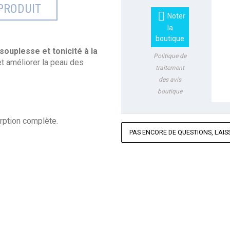
PRODUIT

Noter
la
boutique
 souplesse et tonicité à la
Politique de
et améliorer la peau des
traitement
des avis
boutique
rption complète.
PAS ENCORE DE QUESTIONS, LAISS