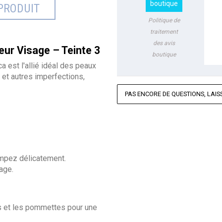
boutique
PRODUIT
Politique de
traitement
des avis
eur Visage – Teinte 3
boutique
ca est l'allié idéal des peaux
 et autres imperfections,
PAS ENCORE DE QUESTIONS, LAISS
ompez délicatement.
age.
ls et les pommettes pour une