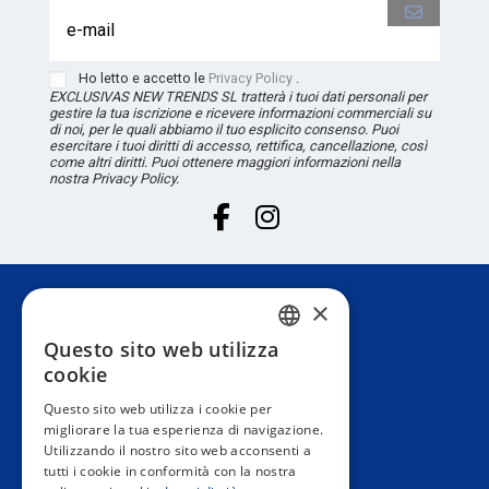
Ho letto e accetto le
Privacy Policy
.
EXCLUSIVAS NEW TRENDS
SL
tratterà i tuoi dati personali per
gestire la tua iscrizione e ricevere informazioni commerciali su
di noi, per le quali abbiamo il tuo esplicito consenso. Puoi
esercitare i tuoi diritti di accesso, rettifica, cancellazione, così
come altri diritti. Puoi ottenere maggiori informazioni nella
nostra Privacy Policy.
×
Servizio Clienti
Questo sito web utilizza
SPANISH
cookie
Informazione
PORTUGUESE
Questo sito web utilizza i cookie per
migliorare la tua esperienza di navigazione.
ENGLISH
Utilizzando il nostro sito web acconsenti a
Area privata
tutti i cookie in conformità con la nostra
ITALIAN