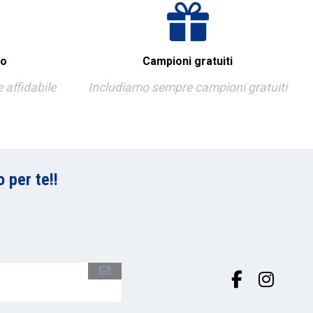
ro
Campioni gratuiti
affidabile
Includiamo sempre campioni gratuiti
 per te!!