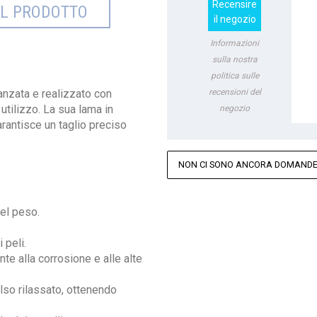
Recensire
EL PRODOTTO
il negozio
Informazioni
sulla nostra
politica sulle
recensioni del
vanzata e realizzato con
 utilizzo. La sua lama in
negozio
garantisce un taglio preciso
NON CI SONO ANCORA DOMANDE,
el peso.
 peli.
te alla corrosione e alle alte
lso rilassato, ottenendo