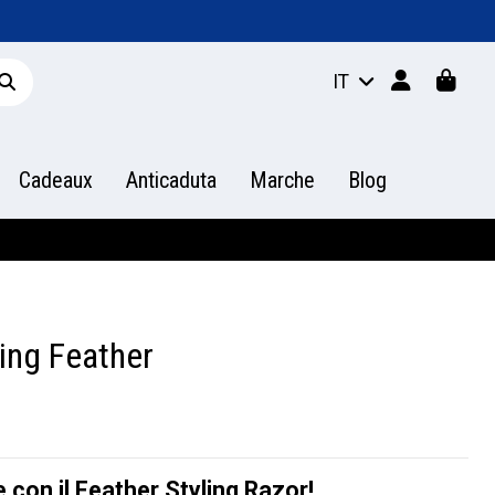
IT
Cadeaux
Anticaduta
Marche
Blog
ling Feather
e con il Feather Styling Razor!