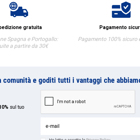
pedizione gratuita
Pagamento sicu
ne Spagna e Portogallo:
Pagamento 100% sicuro e 
uite a partire da 30€
a comunità e goditi tutti i vantaggi che abbiamo
 10%
sul tuo
Ho letto e accetto le
Privacy Policy
.