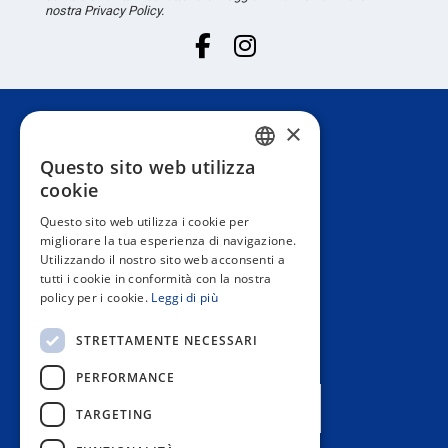
nostra Privacy Policy.
×
Servizio Clienti
Questo sito web utilizza
SPANISH
cookie
Informazione
PORTUGUESE
Questo sito web utilizza i cookie per
migliorare la tua esperienza di navigazione.
ENGLISH
Utilizzando il nostro sito web acconsenti a
Area privata
tutti i cookie in conformità con la nostra
ITALIAN
policy per i cookie.
Leggi di più
FRENCH
Contact us
STRETTAMENTE NECESSARI
GERMAN
PERFORMANCE
I NOSTRI NEGOZI
TARGETING