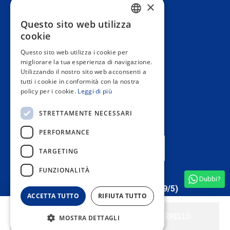
×
Servizio Clienti
Questo sito web utilizza
SPANISH
cookie
Informazione
PORTUGUESE
Questo sito web utilizza i cookie per
migliorare la tua esperienza di navigazione.
ENGLISH
Utilizzando il nostro sito web acconsenti a
Area privata
tutti i cookie in conformità con la nostra
ITALIAN
policy per i cookie.
Leggi di più
FRENCH
Contact us
STRETTAMENTE NECESSARI
GERMAN
PERFORMANCE
I NOSTRI NEGOZI
TARGETING
FUNZIONALITÀ
Dubbi?
Vedere tutte le recensioni del negozio
(4,9/5)
ACCETTA TUTTO
RIFIUTA TUTTO
AGGIUNGI AL CARRELLO
MOSTRA DETTAGLI