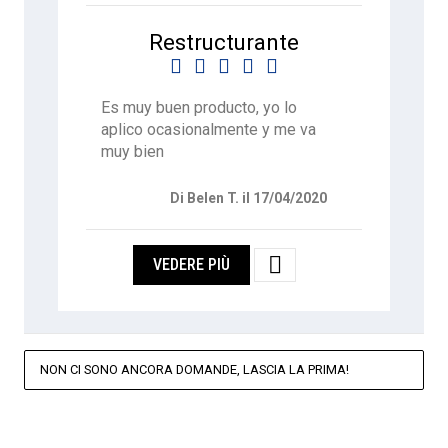
Restructurante





Es muy buen producto, yo lo
aplico ocasionalmente y me va
muy bien
Di Belen T. il 17/04/2020

VEDERE PIÙ
NON CI SONO ANCORA DOMANDE, LASCIA LA PRIMA!