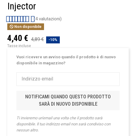
Injector
(4 valutazioni)
Non disponibile
4,40 €
4,89 €
-10%
Tasse incluse
Vuoi ricevere un avviso quando il prodotto è di nuovo
disponibile in magazzino?
NOTIFICAMI QUANDO QUESTO PRODOTTO
SARÀ DI NUOVO DISPONIBILE
Ti invieremo un'email una volta che il prodotto sarà
disponibile. Il tuo indirizzo email non sarà condiviso con
nessun altro.