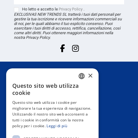
Ho letto e accetto le
Privacy Policy
.
EXCLUSIVAS NEW TRENDS
SL
tratterà i tuoi dati personali per
gestire la tua iscrizione e ricevere informazioni commerciali su
di noi, per le quali abbiamo il tuo esplicito consenso. Puoi
esercitare i tuoi diritti di accesso, rettifica, cancellazione, così
come altri diritti. Puoi ottenere maggiori informazioni nella
nostra Privacy Policy.
×
Servizio Clienti
Questo sito web utilizza
SPANISH
cookie
Informazione
PORTUGUESE
Questo sito web utilizza i cookie per
migliorare la tua esperienza di navigazione.
ENGLISH
Utilizzando il nostro sito web acconsenti a
Area privata
tutti i cookie in conformità con la nostra
ITALIAN
policy per i cookie.
Leggi di più
FRENCH
Contact us