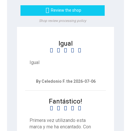

Review the shop
Shop review processing policy
Igual





Igual
By Celedonio F. the 2026-07-06
Fantástico!





Primera vez utilizando esta
marca y me ha encantado. Con