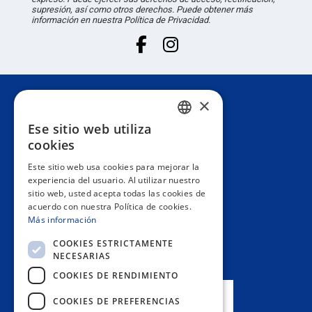
supresión, así como otros derechos. Puede obtener más
información en nuestra Política de Privacidad.
×
Atención al cliente
Ese sitio web utiliza
SPANISH
cookies
Información
PORTUGUESE
Este sitio web usa cookies para mejorar la
experiencia del usuario. Al utilizar nuestro
ENGLISH
sitio web, usted acepta todas las cookies de
Área privada
acuerdo con nuestra Política de cookies.
ITALIAN
Más información
FRENCH
Contacto
COOKIES ESTRICTAMENTE
NECESARIAS
GERMAN
COOKIES DE RENDIMIENTO
NUESTRAS TIENDAS
COOKIES DE PREFERENCIAS