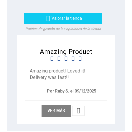

Valorar la tienda
Política de gestión de las opiniones de la tienda
Amazing Product





Amazing product! Loved it!
Delivery was fast!!
Por Ruby S. el 09/12/2025

VER MÁS