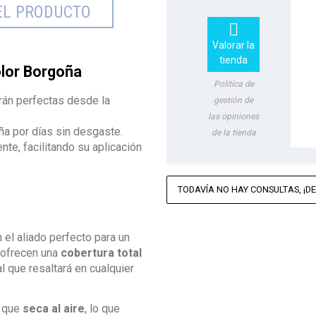
EL PRODUCTO

Valorar la
tienda
olor Borgoña
Política de
rán perfectas desde la
gestión de
las opiniones
ña por días sin desgaste.
de la tienda
nte, facilitando su aplicación
TODAVÍA NO HAY CONSULTAS, ¡DE
 el aliado perfecto para un
, ofrecen una
cobertura total
l que resaltará en cualquier
a que
seca al aire
, lo que