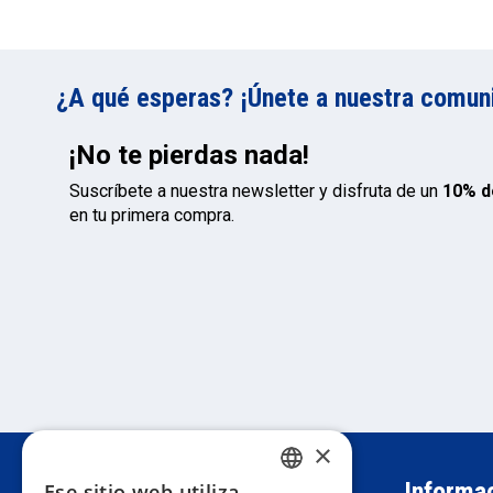
¿A qué esperas? ¡Únete a nuestra comunid
¡No te pierdas nada!
Suscríbete a nuestra newsletter y disfruta de un
10% d
en tu primera compra.
×
Atención al cliente
Informa
Ese sitio web utiliza