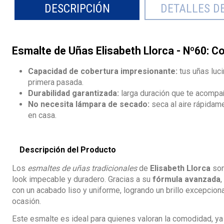
DESCRIPCIÓN
DETALLES D
Esmalte de Uñas Elisabeth Llorca - Nº60: C
Capacidad de cobertura impresionante:
tus uñas luci
primera pasada.
Durabilidad garantizada:
larga duración que te acompa
No necesita lámpara de secado:
seca al aire rápidame
en casa.
Descripción del Producto
Los
esmaltes de uñas tradicionales
de
Elisabeth Llorca
son
look impecable y duradero. Gracias a su
fórmula avanzada
con un acabado liso y uniforme, logrando un brillo excepciona
ocasión.
Este esmalte es ideal para quienes valoran la comodidad, y