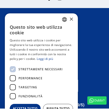
×
Servizio Clienti
Questo sito web utilizza
SPANISH
cookie
Informazione
PORTUGUESE
Questo sito web utilizza i cookie per
migliorare la tua esperienza di navigazione.
ENGLISH
Utilizzando il nostro sito web acconsenti a
Area privata
tutti i cookie in conformità con la nostra
ITALIAN
policy per i cookie.
Leggi di più
FRENCH
Contact us
STRETTAMENTE NECESSARI
GERMAN
PERFORMANCE
I NOSTRI NEGOZI
TARGETING
FUNZIONALITÀ
Dubbi?
Vedere tutte le recensioni del negozio
(4,9/5)
ACCETTA TUTTO
RIFIUTA TUTTO