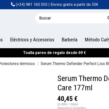
(+34) 981 160 055
| Envíos gratis a partir de 30€
as
Eléctricos y Accesorios
Barbería
Método Curl
Toalla pareo de regalo desde 69 €
Protectores térmicos
Serum Thermo Defender Perfect Liss B
Serum Thermo De
Care 177ml
40,45 €
22.85€ / 100ml
Impuestos incluidos