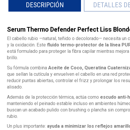
DESCRIPCIÓN
DETALLES D
Serum Thermo Defender Perfect Liss Blond
El cabello rubio —natural, teñido o decolorado— necesita un c
y la oxidación. Este
fluido termo-protector de la línea P
está formulado para proteger la fibra capilar mientras mejora 
brillo.
Su fórmula combina
Aceite de Coco, Queratina Cuaterniz
que sellan la cutícula y envuelven el cabello en una red prote
reducir puntas abiertas, controlar el frizz y prolongar los re
alisado.
Además de la protección térmica, actúa como
escudo anti-
manteniendo el peinado estable incluso en ambientes húmed
buscan un acabado pulido con brushing o plancha sin compro
rubio.
Un plus importante:
ayuda a minimizar los reflejos amaril