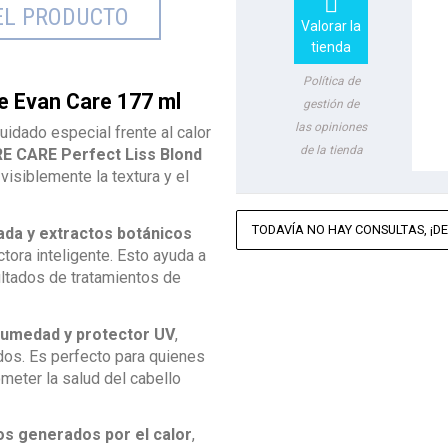

EL PRODUCTO
Valorar la
tienda
Política de
e Evan Care 177 ml
gestión de
las opiniones
uidado especial frente al calor
de la tienda
URE CARE Perfect Liss Blond
visiblemente la textura y el
TODAVÍA NO HAY CONSULTAS, ¡DE
ada y extractos botánicos
ctora inteligente. Esto ayuda a
sultados de tratamientos de
humedad y protector UV
,
os. Es perfecto para quienes
meter la salud del cabello
los generados por el calor
,