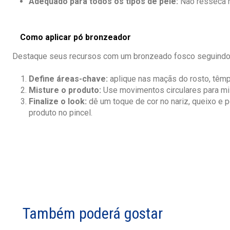
Adequado para todos os tipos de pele:
Não resseca n
Como aplicar pó bronzeador
Destaque seus recursos com um bronzeado fosco seguindo 
Define áreas-chave:
aplique nas maçãs do rosto, têmpo
Misture o produto:
Use movimentos circulares para mis
Finalize o look:
dê um toque de cor no nariz, queixo e 
produto no pincel.
Também poderá gostar