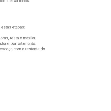
em marca linhas.
estas etapas:
ras, testa e maxilar.
turar perfeitamente.
pescoço com o restante do