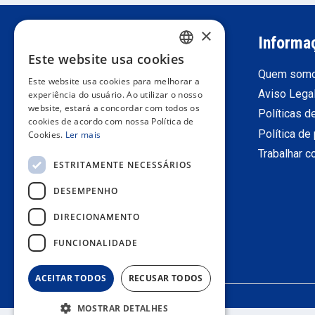
×
Suporte ao cliente
Informa
Este website usa cookies
SPANISH
Registre-se como profissional
Quem som
Este website usa cookies para melhorar a
PORTUGUESE
retorna
Aviso Lega
experiência do usuário. Ao utilizar o nosso
website, estará a concordar com todos os
Condições gerais de venda
Políticas d
ENGLISH
cookies de acordo com nossa Política de
Contate-Nos
Política de
Cookies.
Ler mais
ITALIAN
Trabalhar 
ESTRITAMENTE NECESSÁRIOS
FRENCH
DESEMPENHO
GERMAN
DIRECIONAMENTO
FUNCIONALIDADE
ACEITAR TODOS
RECUSAR TODOS
MOSTRAR DETALHES