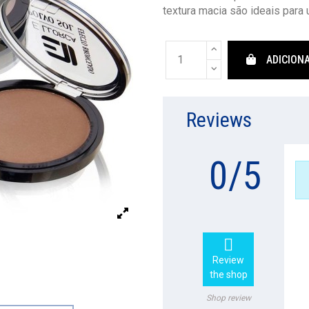
textura macia são ideais para 
ADICION
Reviews
0
/
5

Review
the shop
Shop review