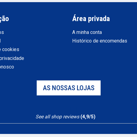
ção
Área privada
os
A minha conta
l
Histórico de encomendas
e cookies
 privacidade
conosco
AS NOSSAS LOJAS
See all shop reviews
(4,9/5)