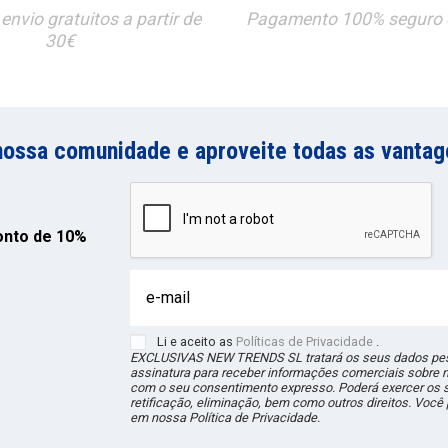
envio gratuitos a partir de
Pagamento 100% seguro e
30€
nossa comunidade e aproveite todas as vantag
onto de 10%
Li e aceito as
Políticas de Privacidade
.
EXCLUSIVAS NEW TRENDS
SL
tratará os seus dados pes
assinatura para receber informações comerciais sobre 
com o seu consentimento expresso. Poderá exercer os s
retificação, eliminação, bem como outros direitos. Voc
em nossa Política de Privacidade.