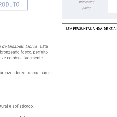
processing
RODUTO
policy
SEM PERGUNTAS AINDA, DEIXE A 
3 de Elisabeth Llorca
. Este
 bronzeado fosco, perfeito
leve combina facilmente,
s bronzeadores foscos são o
ural e sofisticado.