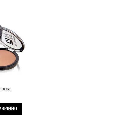
Llorca
CARRINHO