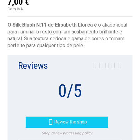
7,00 €
Com IVA
O Silk Blush N.11 de Elisabeth Llorca
é o aliado ideal
para iluminar o rosto com um acabamento brilhante e
natural. Sua textura sedosa e gama de cores o tornam
perfeito para qualquer tipo de pele.
Reviews
0
/
5

Review the shop
Shop review processing policy